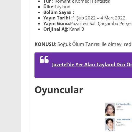
Tür
: Romantik Komedi Fantastik
Ülke:
Tayland
Bölüm Sayısı :
Yayın Tarihi :
1 Şub 2022 – 4 Mart 2022
Yayın Günü:
Pazartesi Salı Çarşamba Per
Orijinal Ağ:
Kanal 3
KONUSU
: Soğuk Ölüm Tanrısı ile ölmeyi red
Jazetel’de Yer Alan Tayland Dizi Ön
Oyuncular