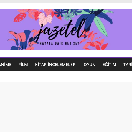
ANIME
FILM
KITAP İNCELEMELERI
OYUN
EĞITIM
TAR