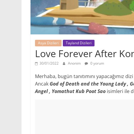
Asya Dizileri
Tayland Dizileri
Love Forever After Ko
30/01/2022
Anonim
0 yorum
Merhaba, bugün tanıtımını yapacağımız dizi y
Ancak
God of Death and the Young Lady , G
Angel , Yomathut Kub Poot Sao
isimleri ile d