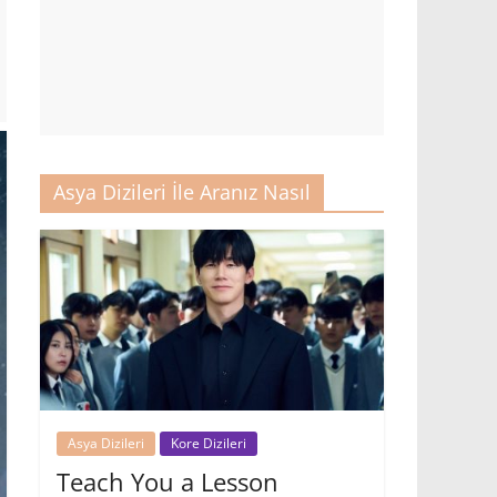
Asya Dizileri İle Aranız Nasıl
Asya Dizileri
Kore Dizileri
Teach You a Lesson