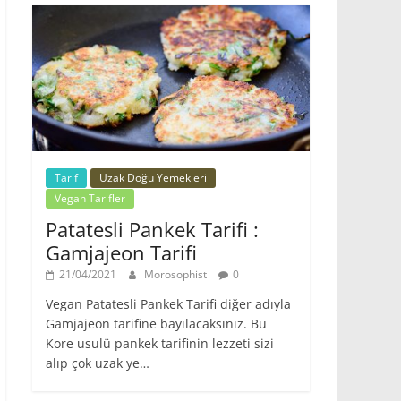
Tarif
Uzak Doğu Yemekleri
Vegan Tarifler
Patatesli Pankek Tarifi :
Gamjajeon Tarifi
21/04/2021
Morosophist
0
Vegan Patatesli Pankek Tarifi diğer adıyla
Gamjajeon tarifine bayılacaksınız. Bu
Kore usulü pankek tarifinin lezzeti sizi
alıp çok uzak ye…