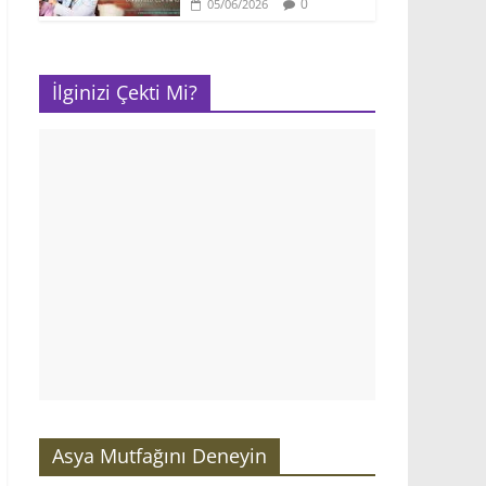
0
05/06/2026
İlginizi Çekti Mi?
Asya Mutfağını Deneyin