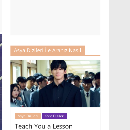
Asya Dizileri İle Aranız Nasıl
Asya Dizileri
Kore Dizileri
Teach You a Lesson