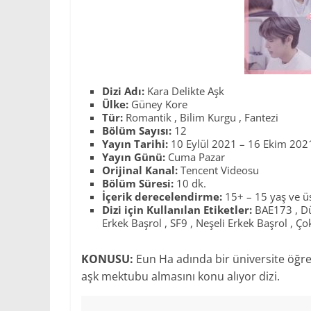
Dizi Adı:
Kara Delikte Aşk
Ülke:
Güney Kore
Tür:
Romantik
,
Bilim Kurgu
,
Fantezi
Bölüm Sayısı:
12
Yayın Tarihi:
10 Eylül 2021 – 16 Ekim 202
Yayın Günü:
Cuma Pazar
Orijinal Kanal:
Tencent Videosu
Bölüm Süresi:
10 dk.
İçerik derecelendirme:
15+ – 15 yaş ve ü
Dizi için Kullanılan Etiketler:
BAE173
,
Dü
Erkek Başrol
,
SF9
,
Neşeli Erkek Başrol
,
Ço
KONUSU:
Eun Ha adında bir üniversite öğren
aşk mektubu almasını konu alıyor dizi.