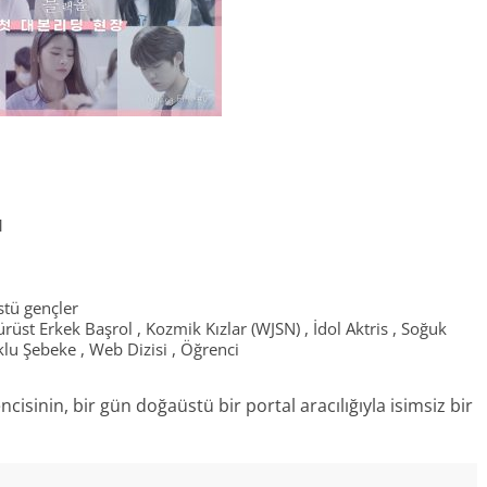
1
stü gençler
rüst Erkek Başrol
,
Kozmik Kızlar (WJSN)
,
İdol Aktris
,
Soğuk
klu Şebeke
,
Web Dizisi
,
Öğrenci
cisinin, bir gün doğaüstü bir portal aracılığıyla isimsiz bir