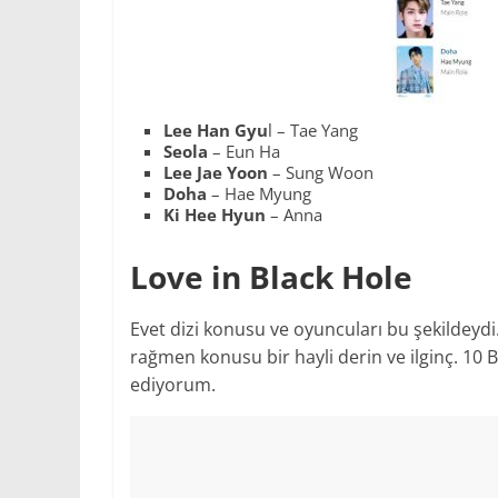
Lee Han Gyu
l – Tae Yang
Seola
– Eun Ha
Lee
Jae
Yoon
– Sung Woon
Doha
– Hae Myung
Ki
Hee
Hyun
– Anna
Love in Black Hole
Evet dizi konusu ve oyuncuları bu şekildeydi
rağmen konusu bir hayli derin ve ilginç. 10
ediyorum.