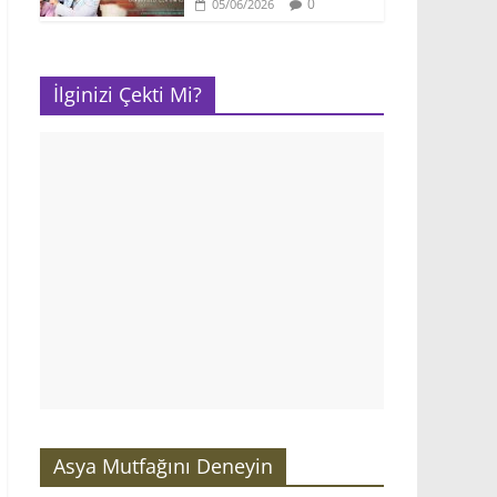
0
05/06/2026
İlginizi Çekti Mi?
Asya Mutfağını Deneyin