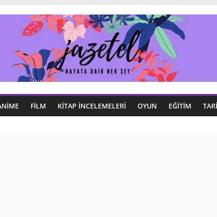
ANIME
FILM
KITAP İNCELEMELERI
OYUN
EĞITIM
TAR