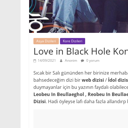
Asya Dizileri
Kore Dizileri
Love in Black Hole Ko
14/09/2021
Anonim
0 yorum
Sıcak bir Salı gününden her birinize merhaba! 
bahsedeceğim dizi bir
web dizisi
/
İdol dizis
duymayanlar için bu yazının faydalı olabile
Leobeu In Beullaeghol , Reobeu In Beull
Dizisi
. Hadi öyleyse lafı daha fazla allandırp