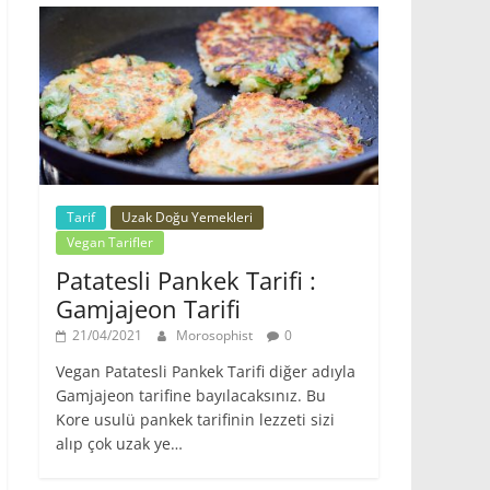
Tarif
Uzak Doğu Yemekleri
Vegan Tarifler
Patatesli Pankek Tarifi :
Gamjajeon Tarifi
21/04/2021
Morosophist
0
Vegan Patatesli Pankek Tarifi diğer adıyla
Gamjajeon tarifine bayılacaksınız. Bu
Kore usulü pankek tarifinin lezzeti sizi
alıp çok uzak ye…