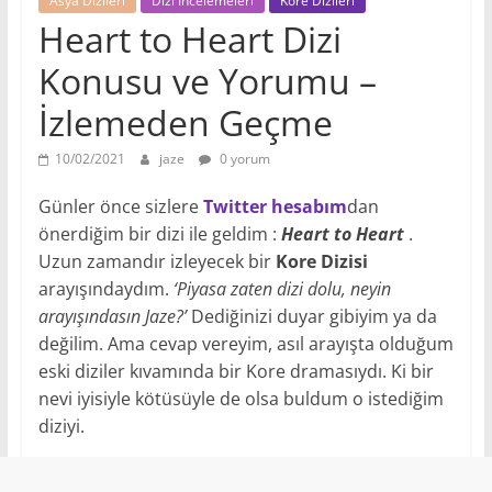
Asya Dizileri
Dizi İncelemeleri
Kore Dizileri
Heart to Heart Dizi
Konusu ve Yorumu –
İzlemeden Geçme
10/02/2021
jaze
0 yorum
Günler önce sizlere
Twitter hesabım
dan
önerdiğim bir dizi ile geldim :
Heart to Heart
.
Uzun zamandır izleyecek bir
Kore Dizisi
arayışındaydım.
‘Piyasa zaten dizi dolu, neyin
arayışındasın Jaze?’
Dediğinizi duyar gibiyim ya da
değilim. Ama cevap vereyim, asıl arayışta olduğum
eski diziler kıvamında bir Kore dramasıydı. Ki bir
nevi iyisiyle kötüsüyle de olsa buldum o istediğim
diziyi.