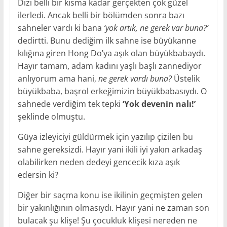
Dizi belli bir kısma kadar gerçekten çok güzel
ilerledi. Ancak belli bir bölümden sonra bazı
sahneler vardı ki bana
‘yok artık, ne gerek var buna?’
dedirtti. Bunu dediğim ilk sahne ise büyükanne
kılığına giren Hong Do’ya aşık olan büyükbabaydı.
Hayır tamam, adam kadını yaşlı başlı zannediyor
anlıyorum ama hani,
ne gerek vardı buna?
Üstelik
büyükbaba, başrol erkeğimizin büyükbabasıydı. O
sahnede verdiğim tek tepki
‘Yok devenin nalı!’
şeklinde olmuştu.
Güya izleyiciyi güldürmek için yazılıp çizilen bu
sahne gereksizdi. Hayır yani ikili iyi yakın arkadaş
olabilirken neden dedeyi gencecik kıza aşık
edersin ki?
Diğer bir saçma konu ise ikilinin geçmişten gelen
bir yakınlığının olmasıydı. Hayır yani ne zaman son
bulacak şu klişe! Şu çocukluk klişesi nereden ne