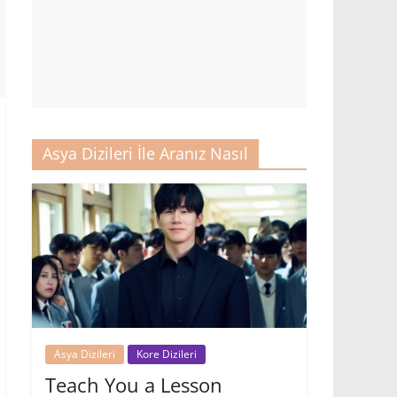
Asya Dizileri İle Aranız Nasıl
Asya Dizileri
Kore Dizileri
Teach You a Lesson