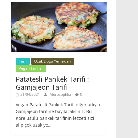
Tarif
Uzak Doğu Yemekleri
Vegan Tarifler
Patatesli Pankek Tarifi :
Gamjajeon Tarifi
21/04/2021
Morosophist
0
Vegan Patatesli Pankek Tarifi diğer adıyla
Gamjajeon tarifine bayılacaksınız. Bu
Kore usulü pankek tarifinin lezzeti sizi
alıp çok uzak ye…