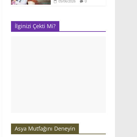
0
05/06/2026
İlginizi Çekti Mi?
Asya Mutfağını Deneyin