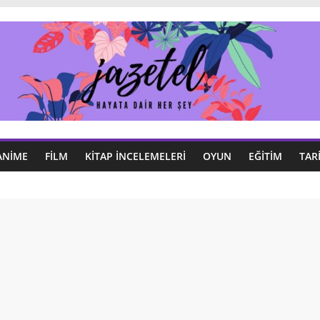
ANIME
FILM
KITAP İNCELEMELERI
OYUN
EĞITIM
TAR