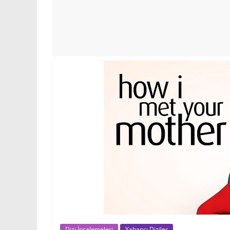
Dizi İncelemeleri
Yabancı Diziler