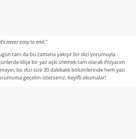
 it’s never easy to end.”
ugün tam da bu zamana yakışır bir dizi yorumuyla
 günlerde klişe bir yaz aşkı izlemek tam olarak ihtiyacım
rmayın, bu dizi size 30 dakikalık bölümlerinde hem yazı
orumuma geçelim isterseniz. Keyifli okumalar!