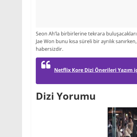
Seon Ah’la birbirlerine tekrara buluşacakları 
Jae Won bunu kısa süreli bir ayrılık sanırk
habersizdir.
Netflix Kore Dizi Önerileri Yazım i
Dizi Yorumu