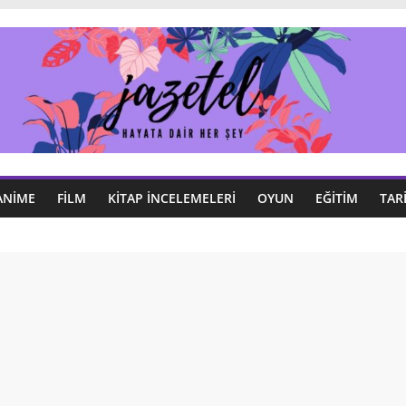
ANIME
FILM
KITAP İNCELEMELERI
OYUN
EĞITIM
TAR