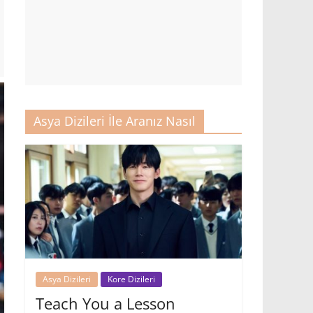
Asya Dizileri İle Aranız Nasıl
Asya Dizileri
Kore Dizileri
Teach You a Lesson