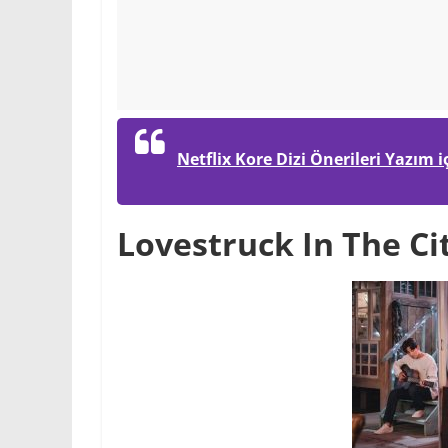
Netflix Kore Dizi Önerileri Yazım i
Lovestruck In The C