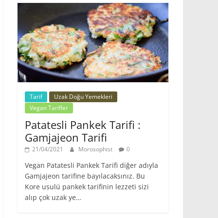
Tarif
Uzak Doğu Yemekleri
Vegan Tarifler
Patatesli Pankek Tarifi :
Gamjajeon Tarifi
21/04/2021
Morosophist
0
Vegan Patatesli Pankek Tarifi diğer adıyla
Gamjajeon tarifine bayılacaksınız. Bu
Kore usulü pankek tarifinin lezzeti sizi
alıp çok uzak ye…