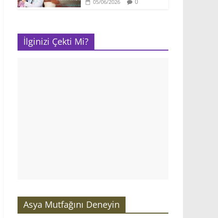
0
05/06/2026
İlginizi Çekti Mi?
Asya Mutfağını Deneyin