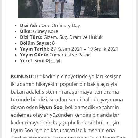
Dizi Adı :
One Ordinary Day
Ülke:
Güney Kore
Dizi Türü:
Gizem, Suç, Dram ve Hukuk
Bölüm Sayısı:
8
Yayın Tarihi:
27 Kasım 2021 – 19 Aralık 2021
Yayın Günü:
Cumartesi ve Pazar
Yerel İsmi:
어느 날
KONUSU:
Bir kadının cinayetinde yolları kesişen
iki adamın hikayesini popüler bir bakış açısıyla
bakan adalet sistemini araştırmaya iten drama
türünde bir dizi. Sıradan kendi halinde yaşamına
devan eden
Hyun Soo
, beklenmedik ve tahmin
edilemez olaylar yüzünden kendini bir anda bir
kadın cinayetinde baş şüpheli olarak bulur. İşin
Hyun Soo için en kötü tarafı ise kimsenin ona
yardım etmemesi ve inanmasıdır. Fakat Hyun Soo