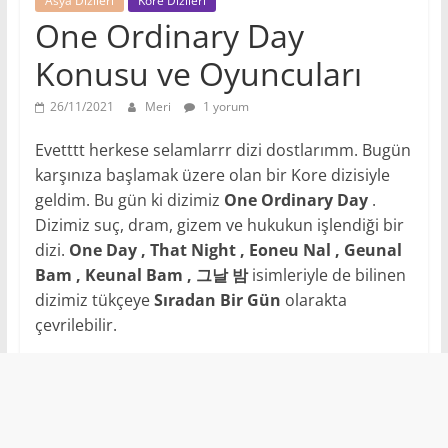
Asya Dizileri
Kore Dizileri
One Ordinary Day
Konusu ve Oyuncuları
26/11/2021
Meri
1 yorum
Evetttt herkese selamlarrr dizi dostlarımm. Bugün
karşınıza başlamak üzere olan bir Kore dizisiyle
geldim. Bu gün ki dizimiz
One Ordinary Day
.
Dizimiz suç, dram, gizem ve hukukun işlendiği bir
dizi.
One Day , That Night , Eoneu Nal , Geunal
Bam , Keunal Bam , 그날 밤
isimleriyle de bilinen
dizimiz tükçeye
Sıradan Bir Gün
olarakta
çevrilebilir.