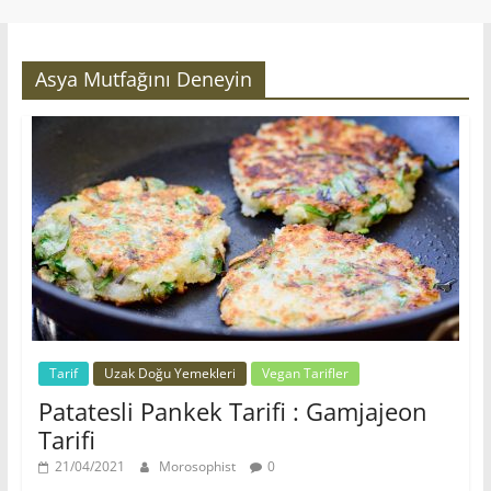
Asya Mutfağını Deneyin
Tarif
Uzak Doğu Yemekleri
Vegan Tarifler
Patatesli Pankek Tarifi : Gamjajeon
Tarifi
21/04/2021
Morosophist
0