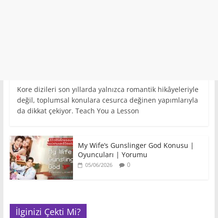
Kore dizileri son yıllarda yalnızca romantik hikâyeleriyle
değil, toplumsal konulara cesurca değinen yapımlarıyla
da dikkat çekiyor. Teach You a Lesson
My Wife’s Gunslinger God Konusu |
Oyuncuları | Yorumu
0
05/06/2026
İlginizi Çekti Mi?