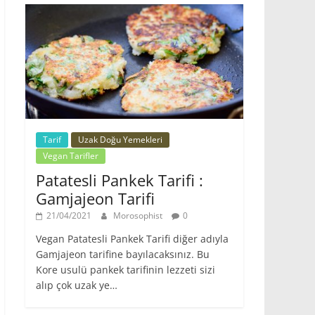
Tarif
Uzak Doğu Yemekleri
Vegan Tarifler
Patatesli Pankek Tarifi :
Gamjajeon Tarifi
21/04/2021
Morosophist
0
Vegan Patatesli Pankek Tarifi diğer adıyla
Gamjajeon tarifine bayılacaksınız. Bu
Kore usulü pankek tarifinin lezzeti sizi
alıp çok uzak ye…