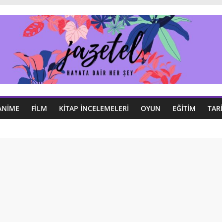
ANIME
FILM
KITAP İNCELEMELERI
OYUN
EĞITIM
TAR