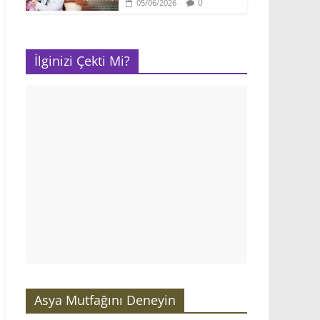
0
05/06/2026
İlginizi Çekti Mi?
Asya Mutfağını Deneyin