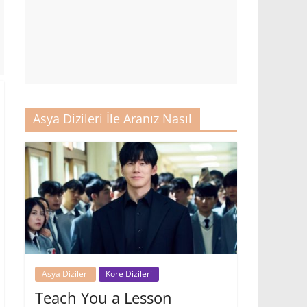
Asya Dizileri İle Aranız Nasıl
Asya Dizileri
Kore Dizileri
Teach You a Lesson