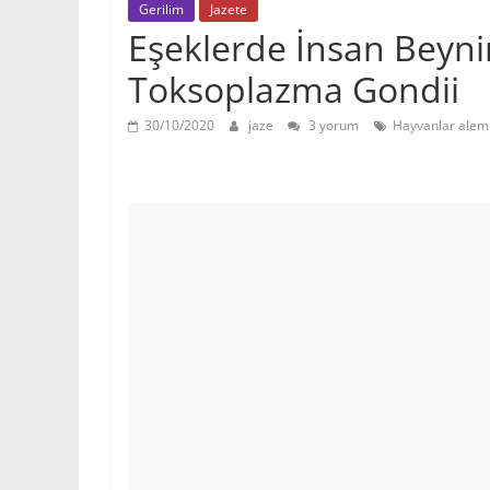
Gerilim
Jazete
Eşeklerde İnsan Beyni
Toksoplazma Gondii
30/10/2020
jaze
3 yorum
Hayvanlar alem