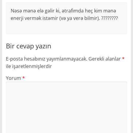
Nəsə mənə elə gəlir ki, ətrafımda heç kim mənə
enerji vermək istəmir (və ya verə bilmir). ????????
Bir cevap yazın
E-posta hesabınız yayımlanmayacak.
Gerekli alanlar
*
ile işaretlenmişlerdir
Yorum
*