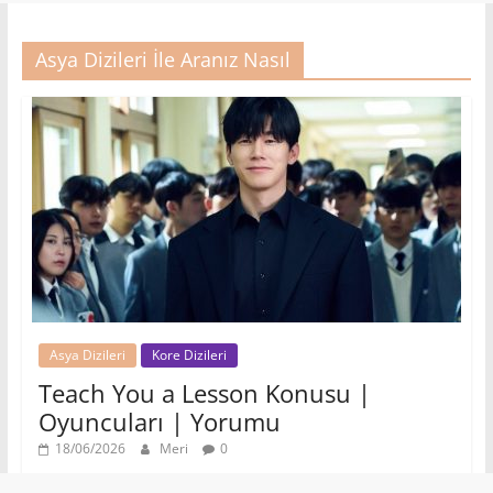
Asya Dizileri İle Aranız Nasıl
Asya Dizileri
Kore Dizileri
Teach You a Lesson Konusu |
Oyuncuları | Yorumu
18/06/2026
Meri
0