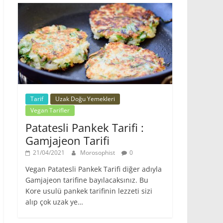
Tarif
Uzak Doğu Yemekleri
Vegan Tarifler
Patatesli Pankek Tarifi :
Gamjajeon Tarifi
21/04/2021
Morosophist
0
Vegan Patatesli Pankek Tarifi diğer adıyla
Gamjajeon tarifine bayılacaksınız. Bu
Kore usulü pankek tarifinin lezzeti sizi
alıp çok uzak ye…