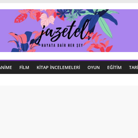
ANIME
FILM
KITAP İNCELEMELERI
OYUN
EĞITIM
TAR