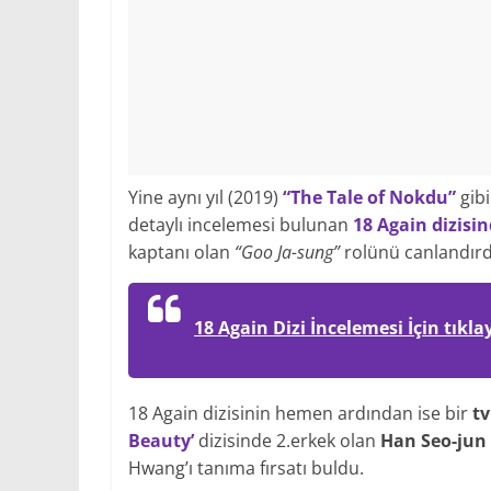
Yine aynı yıl (2019)
“The Tale of Nokdu”
gibi
detaylı incelemesi bulunan
18 Again dizisi
kaptanı olan
“Goo Ja-sung”
rolünü canlandırd
18 Again Dizi İncelemesi İçin tıkla
18 Again dizisinin hemen ardından ise bir
tv
Beauty’
dizisinde 2.erkek olan
Han Seo-jun
Hwang’ı tanıma fırsatı buldu.