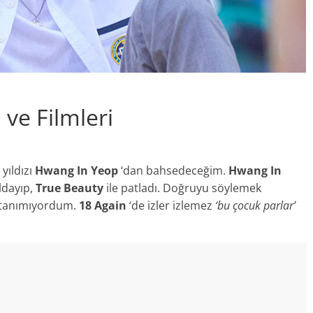
 ve Filmleri
yıldızı
Hwang In Yeop
‘dan bahsedeceğim.
Hwang In
ıldayıp,
True Beauty
ile patladı. Doğruyu söylemek
 tanımıyordum.
18 Again
‘de izler izlemez
‘bu çocuk parlar’