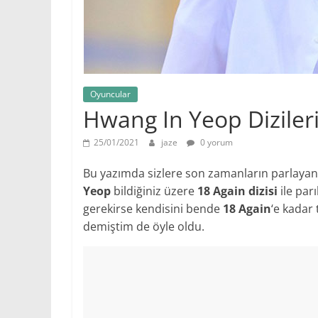
Oyuncular
Hwang In Yeop Dizileri
25/01/2021
jaze
0 yorum
Bu yazımda sizlere son zamanların parlayan 
Yeop
bildiğiniz üzere
18 Again dizisi
ile par
gerekirse kendisini bende
18 Again
‘e kadar
demiştim de öyle oldu.