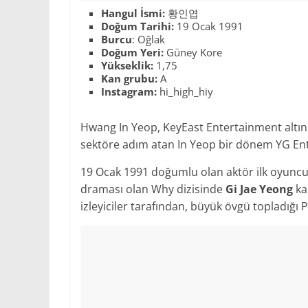
Hangul İsmi:
황인엽
Doğum Tarihi:
19 Ocak 1991
Burcu
: Oğlak
Doğum Yeri:
Güney Kore
Yükseklik:
1,75
Kan grubu:
A
Instagram:
hi_high_hiy
Hwang In Yeop, KeyEast Entertainment altın
sektöre adım atan In Yeop bir dönem YG Ent
19 Ocak 1991 doğumlu olan aktör ilk oyunculuk
draması olan Why dizisinde
Gi Jae Yeong
ka
izleyiciler tarafından, büyük övgü topladığı