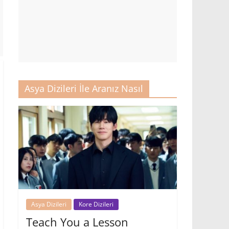
Asya Dizileri İle Aranız Nasıl
Asya Dizileri
Kore Dizileri
Teach You a Lesson