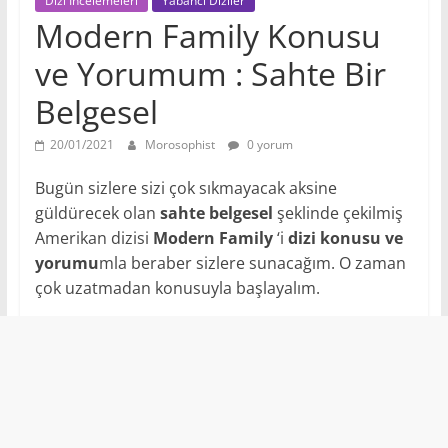
Dizi İncelemeleri
Yabancı Diziler
Modern Family Konusu
ve Yorumum : Sahte Bir
Belgesel
20/01/2021
Morosophist
0 yorum
Bugün sizlere sizi çok sıkmayacak aksine
güldürecek olan
sahte belgesel
şeklinde çekilmiş
Amerikan dizisi
Modern Family
‘i
dizi konusu ve
yorumu
mla beraber sizlere sunacağım. O zaman
çok uzatmadan konusuyla başlayalım.