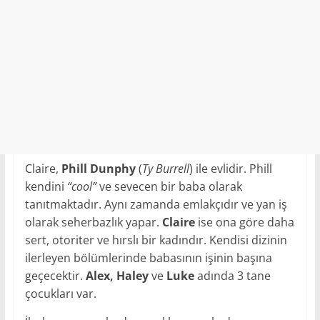
Claire,
Phill Dunphy
(
Ty Burrell
) ile evlidir. Phill
kendini
“cool”
ve sevecen bir baba olarak
tanıtmaktadır. Aynı zamanda emlakçıdır ve yan iş
olarak seherbazlık yapar.
Claire
ise ona göre daha
sert, otoriter ve hırslı bir kadındır. Kendisi dizinin
ilerleyen bölümlerinde babasının işinin başına
geçecektir.
Alex, Haley
ve
Luke
adında 3 tane
çocukları var.