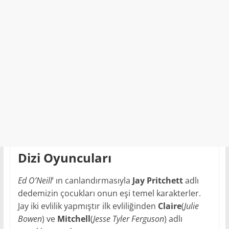
Dizi Oyuncuları
Ed O’Neill
‘ ın canlandırmasıyla
Jay Pritchett
adlı
dedemizin çocukları onun eşi temel karakterler.
Jay iki evlilik yapmıştır ilk evliliğinden
Claire
(
Julie
Bowen
) ve
Mitchell
(
Jesse Tyler Ferguson
) adlı