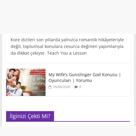
Kore dizileri son yıllarda yalnızca romantik hikâyeleriyle
değil, toplumsal konulara cesurca değinen yapımlarıyla
da dikkat çekiyor. Teach You a Lesson
My Wife’s Gunslinger God Konusu |
Oyuncuları | Yorumu
0
05/06/2026
İlginizi Çekti Mi?