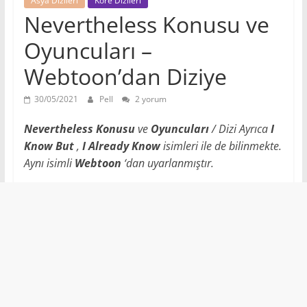
Asya Dizileri
Kore Dizileri
Nevertheless Konusu ve
Oyuncuları –
Webtoon’dan Diziye
30/05/2021
Pell
2 yorum
Nevertheless Konusu
ve
Oyuncuları
/ Dizi Ayrıca
I
Know But
,
I Already Know
isimleri ile de bilinmekte.
Aynı isimli
Webtoon
‘dan uyarlanmıştır.