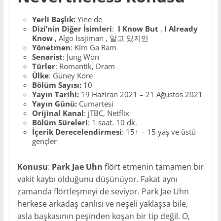
Yerli Başlık:
Yine de
Dizi’nin Diğer İsimleri
:
I Know But
,
I Already
Know
, Algo Issjiman , 알고 있지만
Yönetmen
: Kim Ga Ram
Senarist
: Jung Won
Türler
: Romantik, Dram
Ülke
: Güney Kore
Bölüm Sayısı:
10
Yayın Tarihi:
19 Haziran 2021 – 21 Ağustos 2021
Yayın Günü:
Cumartesi
Orijinal Kanal
: jTBC, Netflix
Bölüm Süreleri
: 1 saat. 10 dk.
İçerik Derecelendirmesi
: 15+ – 15 yaş ve üstü
gençler
Konusu
:
Park Jae Uhn
flört etmenin tamamen bir
vakit kaybı olduğunu düşünüyor. Fakat aynı
zamanda flörtleşmeyi de seviyor. Park Jae Uhn
herkese arkadaş canlısı ve neşeli yaklaşsa bile,
asla başkasının peşinden koşan bir tip değil. O,