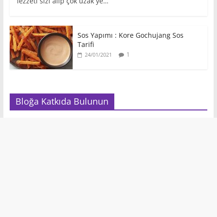
lezzeti sizi alıp çok uzak ye…
Sos Yapımı : Kore Gochujang Sos
Tarifi
1
24/01/2021
Bloğa Katkıda Bulunun