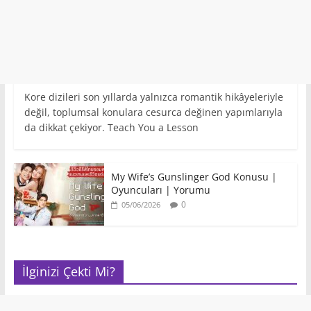
Kore dizileri son yıllarda yalnızca romantik hikâyeleriyle
değil, toplumsal konulara cesurca değinen yapımlarıyla
da dikkat çekiyor. Teach You a Lesson
My Wife’s Gunslinger God Konusu |
Oyuncuları | Yorumu
0
05/06/2026
İlginizi Çekti Mi?