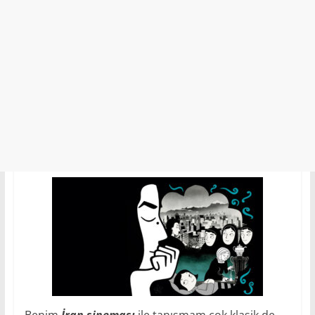
Benim
İran sineması
ile tanışmam çok klasik de