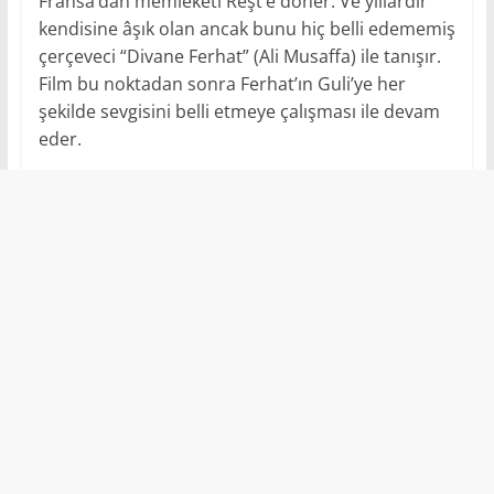
Fransa’dan memleketi Reşt’e döner. Ve yıllardır
kendisine âşık olan ancak bunu hiç belli edememiş
çerçeveci “Divane Ferhat” (Ali Musaffa) ile tanışır.
Film bu noktadan sonra Ferhat’ın Guli’ye her
şekilde sevgisini belli etmeye çalışması ile devam
eder.