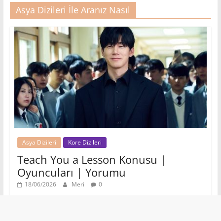
Asya Dizileri İle Aranız Nasıl
Asya Dizileri
Kore Dizileri
Teach You a Lesson Konusu |
Oyuncuları | Yorumu
18/06/2026
Meri
0