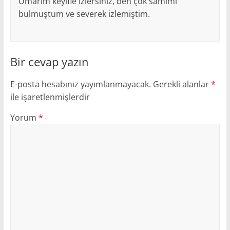
Umarım keyifle izlersiniz, ben çok samimi
bulmuştum ve severek izlemiştim.
Bir cevap yazın
E-posta hesabınız yayımlanmayacak.
Gerekli alanlar
*
ile işaretlenmişlerdir
Yorum
*