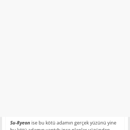
Su-Ryeon
ise bu kötü adamın gerçek yüzünü yine
bu kötü adamın yaptığı ince planlar yüzünden