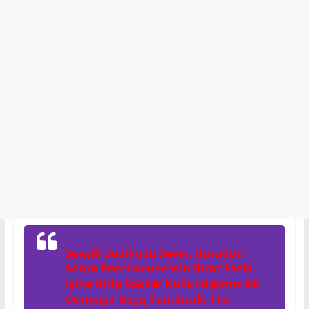
Sevgili Dedikodu Sever, Buradan
Sonra Penthaouse ‘nin Biraz Fazla
İçine Girip Spoiler Kullandığımız Bir
Dünyaya Geçiş Yapılacak; The