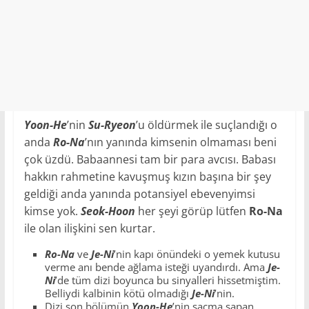
Yoon-He
’nin
Su-Ryeon
’u öldürmek ile suçlandığı o
anda
Ro-Na
’nın yanında kimsenin olmaması beni
çok üzdü. Babaannesi tam bir para avcısı. Babası
hakkın rahmetine kavuşmuş kızın başına bir şey
geldiği anda yanında potansiyel ebevenyimsi
kimse yok.
Seok-Hoon
her şeyi görüp lütfen
Ro-Na
ile olan ilişkini sen kurtar.
Ro-Na
ve
Je-Ni
’nin kapı önündeki o yemek kutusu
verme anı bende ağlama isteği uyandırdı. Ama
Je-
Ni
’de tüm dizi boyunca bu sinyalleri hissetmiştim.
Belliydi kalbinin kötü olmadığı
Je-Ni
’nin.
Dizi son bölümün
Yoon-He
’nin saçma sapan