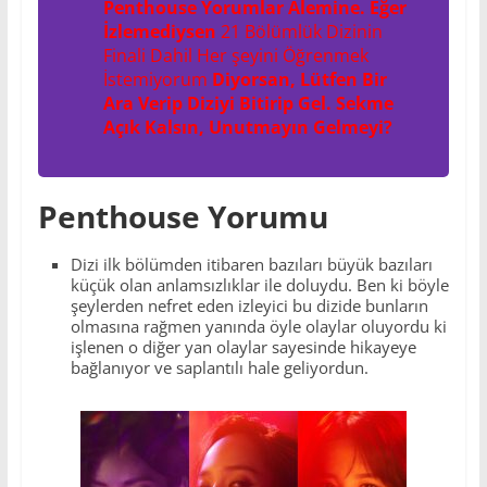
Penthouse Yorumlar Alemine. Eğer
İzlemediysen
21 Bölümlük Dizinin
Finali Dahil Her şeyini Öğrenmek
İstemiyorum
Diyorsan, Lütfen Bir
Ara Verip Diziyi Bitirip Gel. Sekme
Açık Kalsın, Unutmayın Gelmeyi?
Penthouse Yorumu
Dizi ilk bölümden itibaren bazıları büyük bazıları
küçük olan anlamsızlıklar ile doluydu. Ben ki böyle
şeylerden nefret eden izleyici bu dizide bunların
olmasına rağmen yanında öyle olaylar oluyordu ki
işlenen o diğer yan olaylar sayesinde hikayeye
bağlanıyor ve saplantılı hale geliyordun.