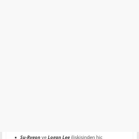
Su-Ryeon
ve
Logan Lee
ilişkisinden hiç