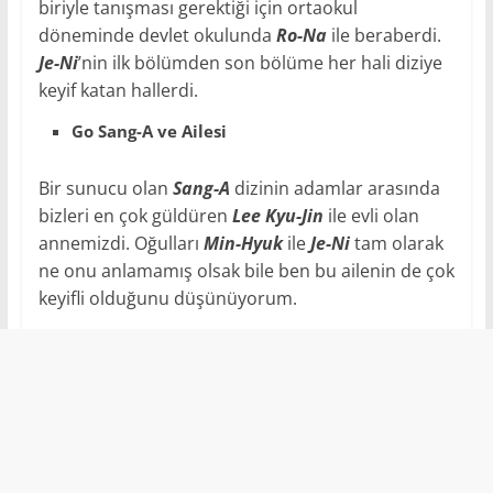
biriyle tanışması gerektiği için ortaokul
döneminde devlet okulunda
Ro-Na
ile beraberdi.
Je-Ni
’nin ilk bölümden son bölüme her hali diziye
keyif katan hallerdi.
Go Sang-A ve Ailesi
Bir sunucu olan
Sang-A
dizinin adamlar arasında
bizleri en çok güldüren
Lee Kyu-Jin
ile evli olan
annemizdi. Oğulları
Min-Hyuk
ile
Je-Ni
tam olarak
ne onu anlamamış olsak bile ben bu ailenin de çok
keyifli olduğunu düşünüyorum.