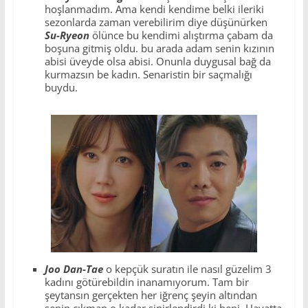
hoşlanmadım. Ama kendi kendime belki ileriki
sezonlarda zaman verebilirim diye düşünürken
Su-Ryeon
ölünce bu kendimi alıştırma çabam da
boşuna gitmiş oldu. bu arada adam senin kızının
abisi üveyde olsa abisi. Onunla duygusal bağ da
kurmazsın be kadın. Senaristin bir saçmalığı
buydu.
Joo Dan-Tae
o kepçük suratın ile nasıl güzelim 3
kadını götürebildin inanamıyorum. Tam bir
şeytansın gerçekten her iğrenç şeyin altından
senin çıkman o kadar sinirlendirdi ki beni. Hayatta