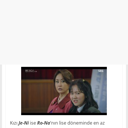
Kızı
Je-Ni
ise
Ro-Na
’nın lise döneminde en az