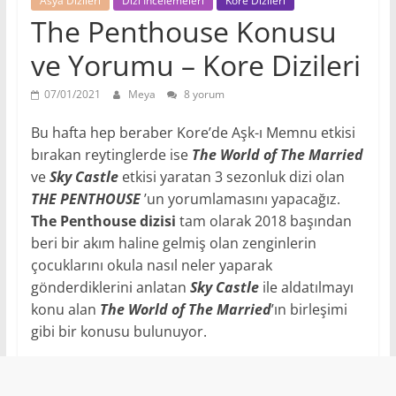
Asya Dizileri
Dizi İncelemeleri
Kore Dizileri
The Penthouse Konusu
ve Yorumu – Kore Dizileri
07/01/2021
Meya
8 yorum
Bu hafta hep beraber Kore’de Aşk-ı Memnu etkisi
bırakan reytinglerde ise
The World of The Married
ve
Sky Castle
etkisi yaratan 3 sezonluk dizi olan
THE PENTHOUSE
’un yorumlamasını yapacağız.
The Penthouse dizisi
tam olarak 2018 başından
beri bir akım haline gelmiş olan zenginlerin
çocuklarını okula nasıl neler yaparak
gönderdiklerini anlatan
Sky Castle
ile aldatılmayı
konu alan
The World of The Married
’ın birleşimi
gibi bir konusu bulunuyor.