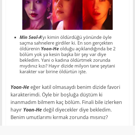
Min Seol-A
’yı kimin öldürdüğü yönünde öyle
saçma sahnelere girdiler ki. En son gerçekten
öldürenin
Yoon-He
olduğu açıklandığında be 2
bölüm yok ya kesin başka bir şey var diye
bekledim. Yani o kadına öldürtmek zorunda
mıydınız kızı? Hayır dizide milyon tane şeytani
karakter var birine öldürtün işte.
Yoon-He
eğer katil olmasaydı benim dizide favori
karakterimdi. Öyle bir boşluğa düştüm ki
inanmadım bilmem kaç bölüm. Finali bile izlerken
hayır
Yoon-He
değil diyecekler diye bekledim.
Benim umutlarımı kırmak zorunda mısınız?