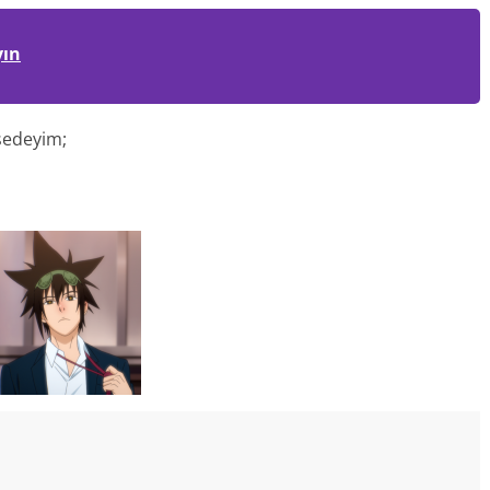
yın
sedeyim;