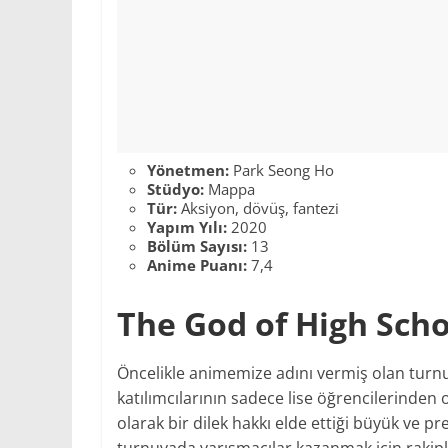
Yönetmen:
Park Seong Ho
Stüdyo:
Mappa
Tür:
Aksiyon, dövüş, fantezi
Yapım Yılı:
2020
Bölüm Sayısı:
13
Anime Puanı:
7,4
The God of High Sch
Öncelikle animemize adını vermiş olan turnu
katılımcılarının sadece lise öğrencilerinden
olarak bir dilek hakkı elde ettiği büyük ve pre
turnuvada yarışmacılar kazanmak için rakiple