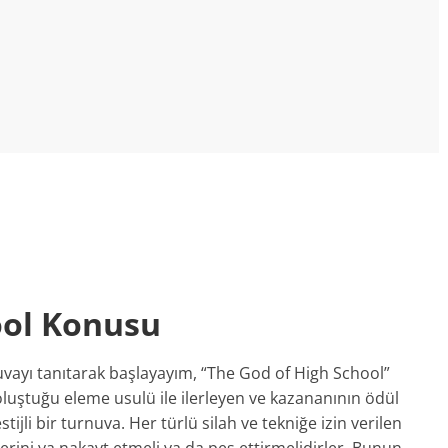
ool Konusu
vayı tanıtarak başlayayım, “The God of High School”
 oluştuğu eleme usulü ile ilerleyen ve kazananının ödül
stijli bir turnuva. Her türlü silah ve tekniğe izin verilen
rini ya nakavt etmeli ya da pes ettirmelidirler. Bunun