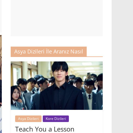
Asya Dizileri İle Aranız Nasıl
Asya Dizileri
Kore Dizileri
Teach You a Lesson