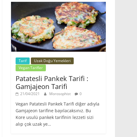
Tarif
Uzak Doğu Yemekleri
Vegan Tarifler
Patatesli Pankek Tarifi :
Gamjajeon Tarifi
21/04/2021
Morosophist
0
Vegan Patatesli Pankek Tarifi diğer adıyla
Gamjajeon tarifine bayılacaksınız. Bu
Kore usulü pankek tarifinin lezzeti sizi
alıp çok uzak ye…