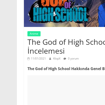
Anime
The God of High Scho
İncelemesi
11/01/2021
KlopX
0 yorum
The God of High School Hakkında Genel Bi