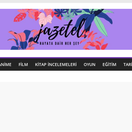
ANIME
FILM
KITAP İNCELEMELERI
OYUN
EĞITIM
TAR